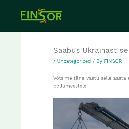
Skip
to
content
Saabus Ukrainast se
/
Uncategorized
/ By
FINSOR
Võtsime täna vastu selle aasta
põllumeestele.