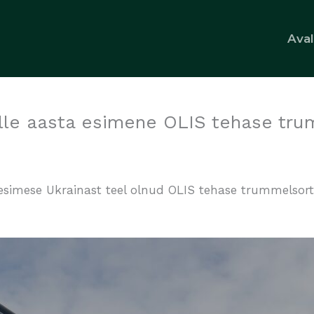
Ava
lle aasta esimene OLIS tehase tr
 esimese Ukrainast teel olnud OLIS tehase trummelso