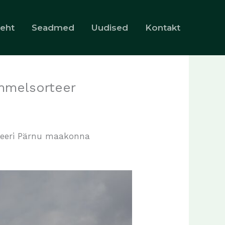
leht
Seadmed
Uudised
Kontakt
ummelsorteer
rteeri Pärnu maakonna