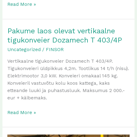
Read More »
Pakume laos olevat vertikaalne
Pakume
laos
tigukonveier Dozamech T 403/4P
olevat
Uncategorized
/
FINSOR
vertikaalne
tigukonveier
Vertikaalne tigukonveier Dozamech T 403/4P.
Dozamech
Tigukonveieri üldpikkus 4,2m. Tootlikus 14 t/h (nisu).
T
Elektrimootor 3,0 kW. Konveieri omakaal 145 kg.
403/4P
Konveieril vastuvõtu kolu koos kattega, kaks
etteande luuki ja puhastusluuk. Maksumus 2 000.-
eur + käibemaks.
Read More »