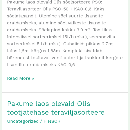
Pakume laos olevaid Olis sõelsorteere PSO:
sõel
Teraviljasorteer Olis PSO-50 + KAO-0,6. Kaks
teraviljasorteere
sõelatasandit. Ülemine sõel suurte lisandite
eraldamiseks, alumine sõel väikeste lisandite
eraldamiseks. Sõelapind kokku 3,0 m². Tootlikus
intensiivsel sorteerimisel 15t/h (nisu), seemnevilja
sorteerimisel 5 t/h (nisu). Gabaiidid: pikkus 2,7m;
laius 1,8m; kõrgus 1,63m. Komplekt sisaldab
hõrendust tekitavat ventilaatorit ja tsüklonit kergete
lisandite eraldamiseks KAO-0,6
Read More »
Pakume laos olevaid Olis
Pakume
laos
tootjatehase teraviljasorteere
olevaid
Uncategorized
/
FINSOR
Olis