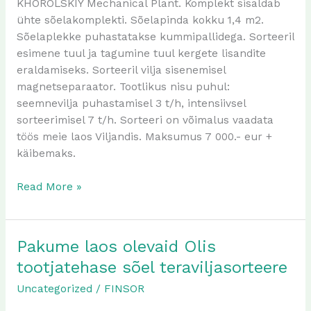
KHOROLSKIY Mechanical Plant. Komplekt sisaldab
ühte sõelakomplekti. Sõelapinda kokku 1,4 m2.
Sõelaplekke puhastatakse kummipallidega. Sorteeril
esimene tuul ja tagumine tuul kergete lisandite
eraldamiseks. Sorteeril vilja sisenemisel
magnetseparaator. Tootlikus nisu puhul:
seemnevilja puhastamisel 3 t/h, intensiivsel
sorteerimisel 7 t/h. Sorteeri on võimalus vaadata
töös meie laos Viljandis. Maksumus 7 000.- eur +
käibemaks.
Read More »
Pakume laos olevaid Olis
Pakume
laos
tootjatehase sõel teraviljasorteere
olevaid
Uncategorized
/
FINSOR
Olis
tootjatehase