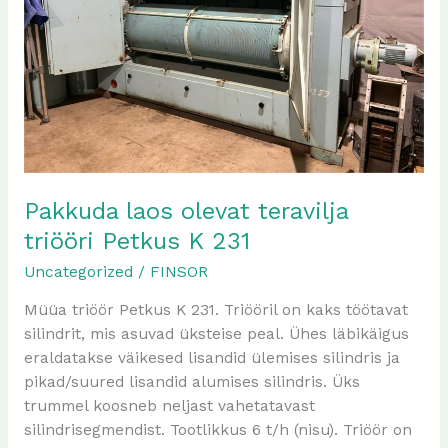
Petkus
K
231
Pakkuda laos olevat teravilja
triööri Petkus K 231
Uncategorized
/
FINSOR
Müüa triöör Petkus K 231. Triööril on kaks töötavat
silindrit, mis asuvad üksteise peal. Ühes läbikäigus
eraldatakse väikesed lisandid ülemises silindris ja
pikad/suured lisandid alumises silindris. Üks
trummel koosneb neljast vahetatavast
silindrisegmendist. Tootlikkus 6 t/h (nisu). Triöör on