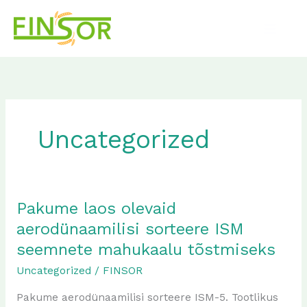
Skip
to
content
Uncategorized
Pakume laos olevaid
Pakume
laos
aerodünaamilisi sorteere ISM
olevaid
seemnete mahukaalu tõstmiseks
aerodünaamilisi
Uncategorized
/
FINSOR
sorteere
ISM
Pakume aerodünaamilisi sorteere ISM-5. Tootlikus
seemnete