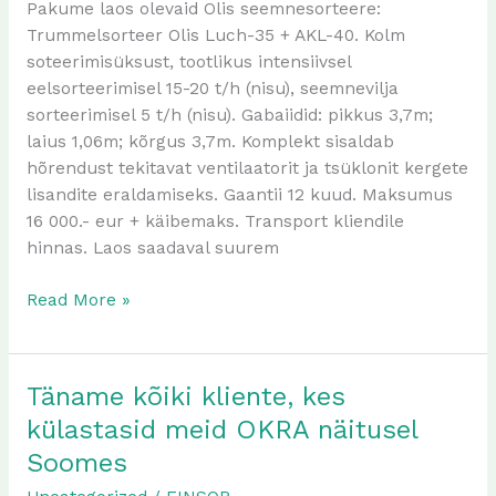
tootjatehase
Pakume laos olevaid Olis seemnesorteere:
teraviljasorteere
Trummelsorteer Olis Luch-35 + AKL-40. Kolm
soteerimisüksust, tootlikus intensiivsel
eelsorteerimisel 15-20 t/h (nisu), seemnevilja
sorteerimisel 5 t/h (nisu). Gabaiidid: pikkus 3,7m;
laius 1,06m; kõrgus 3,7m. Komplekt sisaldab
hõrendust tekitavat ventilaatorit ja tsüklonit kergete
lisandite eraldamiseks. Gaantii 12 kuud. Maksumus
16 000.- eur + käibemaks. Transport kliendile
hinnas. Laos saadaval suurem
Read More »
Täname kõiki kliente, kes
Täname
kõiki
külastasid meid OKRA näitusel
kliente,
Soomes
kes