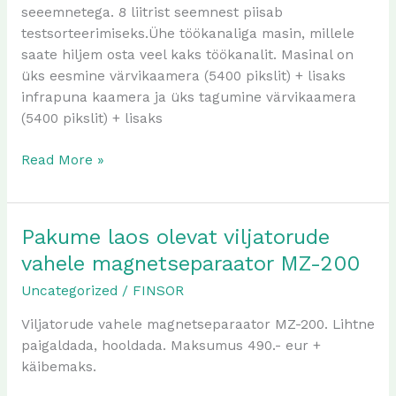
seeemnetega. 8 liitrist seemnest piisab
testsorteerimiseks.Ühe töökanaliga masin, millele
saate hiljem osta veel kaks töökanalit. Masinal on
üks eesmine värvikaamera (5400 pikslit) + lisaks
infrapuna kaamera ja üks tagumine värvikaamera
(5400 pikslit) + lisaks
Read More »
Pakume laos olevat viljatorude
Pakume
laos
vahele magnetseparaator MZ-200
olevat
Uncategorized
/
FINSOR
viljatorude
vahele
Viljatorude vahele magnetseparaator MZ-200. Lihtne
magnetseparaator
paigaldada, hooldada. Maksumus 490.- eur +
MZ-
käibemaks.
200