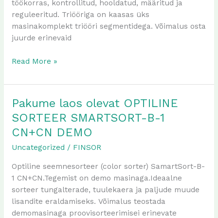
töökorras, kontrollitud, hooldatud, määritud ja
reguleeritud. Triööriga on kaasas üks
masinakomplekt triööri segmentidega. Võimalus osta
juurde erinevaid
Read More »
Pakume laos olevat OPTILINE
Pakume
laos
SORTEER SMARTSORT-B-1
olevat
CN+CN DEMO
OPTILINE
Uncategorized
/
FINSOR
SORTEER
SMARTSORT-
Optiline seemnesorteer (color sorter) SamartSort-B-
B-
1 CN+CN.Tegemist on demo masinaga.Ideaalne
1
sorteer tungalterade, tuulekaera ja paljude muude
CN+CN
lisandite eraldamiseks. Võimalus teostada
DEMO
demomasinaga proovisorteerimisei erinevate