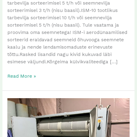
tarbevilja sorteerimisel 5 t/h või seemnevilja
mahukaalu
sorteerimisel 3 t/h (nisu baasil).ISM-10 tootlikus
tõstmiseks
tarbevilja sorteerimisel 10 t/h või seemnevilja
sorteerimisel 5 t/h (nisu baasil). Tule vaatama ja
proovima oma seemnetega! ISM-i aerodünaamilised
sorteerid eraldavad seemneid õhuvooga seemnete
kaalu ja nende lendamisomaduste erinevuste
tõttu.Rasked lisandid nagu kivid kukuvad läbi
esimese väljundi.Kõrgeima külvikvaliteediga […]
Read More »
Pakkuda
laos
olevat
teravilja
triööri