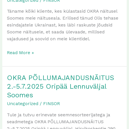
Uncategorized
/
FINSOR
külastasid
meid
Täname kõiki kliente, kes külastasid OKRA näitusel
OKRA
Soomes meie näituseala. Erilised tänud Olis tehase
näitusel
esindajatele Ukrainast, kes läbi raskuste jõudsid
Soomes
Soome näitusele, et saada ülevaade, millised
vajadused ja soovid on meie klientidel.
Read More »
OKRA PÕLLUMAJANDUSNÄITUS
OKRA
PÕLLUMAJANDUSNÄITUS
2.-5.7.2025 Oripää Lennuväljal
2.-5.7.2025
Soomes
Oripää
Uncategorized
/
FINSOR
Lennuväljal
Soomes
Tule ja tutvu erinevate seemnesorteerijatega ja
seadmetega OKRA PÕLLUMAJANDUSNÄITUS
2.-5.7.2025 Oripää Lennuväljal, Hirvikoskentie 290,